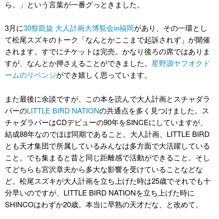
ら。」という言葉が一番グっときました。
3月に
30祭凱旋 大人計画大博覧会in福岡
があり、その一環とし
て松尾スズキのトーク「なんとかここまで起訴されず」が開催
されます。すでにチケットは完売。かなり後ろの席ではありま
すが、なんとか押さえることができました。
星野源ヤフオクド
ームのリベンジ
ができ嬉しく思っています。
また最後に余談ですが、この本を読んで大人計画とスチャダラ
パーの
LITTLE BIRD NATION
の共通点を多く見つけました。ス
チャダラパーはCDデビューの90年をSINCEにしていますが、
結成88年なのでほぼ同期であること。大人計画、LITTLE BIRD
とも天才集団で所属しているみんなは多方面で大活躍している
こと。でも集まると昔と同じ距離感で活動ができること。そし
てどちらも宮沢章夫から多大な影響を受けていることなどな
ど。松尾スズキが大人計画を立ち上げた時は25歳でそれでも十
分早いのですが、LITTLE BIRD NATIONを立ち上げた時に
SHINCOはわずか20歳。本当に早熟の天才だな、と改めて。