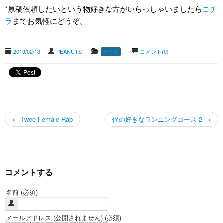
*原稿依頼したいという物好きな方がいらっしゃいましたら
コチ
ラ
までお気軽にどうぞ。
2019/02/13
PEANUTS
コメント(0)
未分類
投稿のナビゲーション
←
Twee Female Rap
僕の好きなランニングコース 2
→
コメントする
名前 (必須)
メールアドレス (公開されません) (必須)