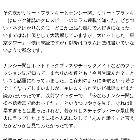
その次がリリー・フランキーとナンシー関。リリー・フランキ
ーはロック雑誌のクロスビートのコラム連載で知った。どぎつ
い下ネタばかりなのに、どこか上品な感じで大好きになった。
いまでは名俳優として大活躍していますが、大ヒットした「東
京タワー」（僕は未読ですが）以降はコラムはほぼ書いていな
いようで残念です。
ナンシー関はホットドッグプレスやチェックメイトなどのファ
ッション誌で知って、まわりの友達とも「今月号読んだ？」と
いつも話題になっていました。ご存知のように39歳という若さ
で亡くなってしまいましが、キレまくったテレビ批評まだまだ
読みたかったです。以前ツイッターで、「今ならナンシー関は
松本信者乙で終わってた」、というつぶやきを見て、それは乱
暴すぎるとは思ったけれど、若かりしスチャダラパーが景山民
夫にラップしたように松本人志に対して「あんた誰？」と言え
たかどうかは見てみたかったです。