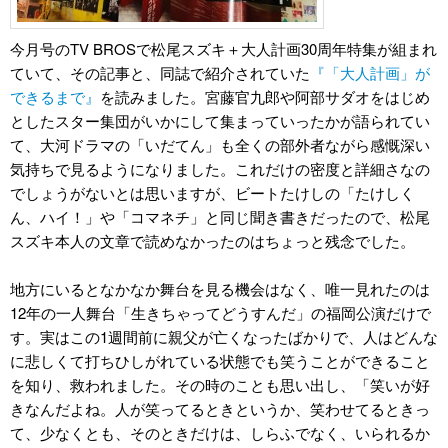
今月号のTV BROSで松尾スズキ＋大人計画30周年特集が組まれ
ていて、その記事と、同誌で紹介されていた
『「大人計画」が
できるまで』
を読みました。宮藤官九郎や阿部サダオをはじめ
としたスター集団がいかにして集まっていったかが語られてい
て、大河ドラマの「いだてん」も全くの部外者ながら感慨深い
気持ちで見るようになりました。これだけの密度と詳細さなの
でしょうがないとは思いますが、ビートたけしの「たけしく
ん、ハイ！」や「コマネチ」と同じ聞き書きだったので、松尾
スズキ本人の文章で読めなかったのはちょっと残念でした。
地方にいるとなかなか舞台を見る機会はなく、唯一見れたのは
12年の一人舞台「生きちゃってどうすんだ」の福岡公演だけで
す。実はこの1週間前に親父が亡くなったばかりで、人はどんな
に悲しくて打ちひしがれている状態でも笑うことができること
を知り、救われました。その時のことも思い出し、「笑いが好
きなんだよね。人が笑ってるときというか、笑わせてるときっ
て、少なくとも、そのときだけは、しらふでなく、いられるか