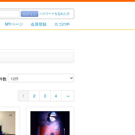
パスワードを忘れた方
ログイン
MYページ
会員登録
カゴの中
件数
1
2
3
4
→