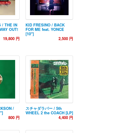
 / THE IN
KID FRESINO / BACK
WAY OUT!
FOR ME feat. YONCE
[10"]
19,800 円
2,500 円
KSON /
スチャダラパー / 5th
"]
WHEEL 2 the COACH [LP]
800 円
4,400 円