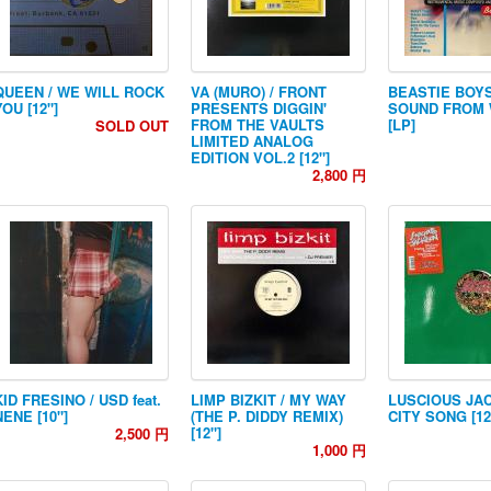
QUEEN / WE WILL ROCK
VA (MURO) / FRONT
BEASTIE BOYS
YOU [12"]
PRESENTS DIGGIN'
SOUND FROM 
FROM THE VAULTS
[LP]
SOLD OUT
LIMITED ANALOG
EDITION VOL.2 [12"]
2,800 円
KID FRESINO / USD feat.
LIMP BIZKIT / MY WAY
LUSCIOUS JAC
NENE [10"]
(THE P. DIDDY REMIX)
CITY SONG [12
[12"]
2,500 円
1,000 円