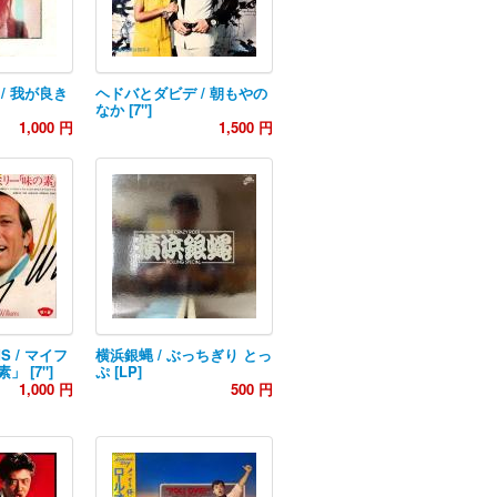
/ 我が良き
ヘドバとダビデ / 朝もやの
なか [7"]
1,000 円
1,500 円
MS / マイフ
横浜銀蝿 / ぶっちぎり とっ
 [7"]
ぷ [LP]
1,000 円
500 円