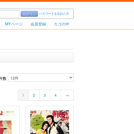
パスワードを忘れた方
ログイン
MYページ
会員登録
カゴの中
件数
1
2
3
4
→