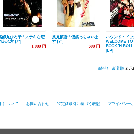
薬師丸ひろ子 / ステキな恋
風見慎吾 / 僕笑っちゃいま
ハウンド・ドッグ
の忘れ方 [7"]
す [7"]
WELCOME TO
ROCK 'N ROL
1,000 円
300 円
[LP]
価格順
新着順
表示
トについて
お問い合わせ
特定商取引に基づく表記
プライバシー