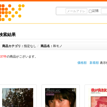
記憶
検索結果
商品カテゴリ：
指定なし
/
商品名：
和モノ
337件
の商品がございます。
価格順
新着順
表示