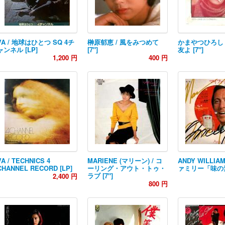
VA / 地球はひとつ SQ 4チ
榊原郁恵 / 風をみつめて
かまやつひろし 
ャンネル [LP]
[7"]
友よ [7"]
1,200 円
400 円
VA / TECHNICS 4
MARIENE (マリーン) / コ
ANDY WILLIA
CHANNEL RECORD [LP]
ーリング・アウト・トゥ・
ァミリー「味の素」
ラブ [7"]
2,400 円
800 円