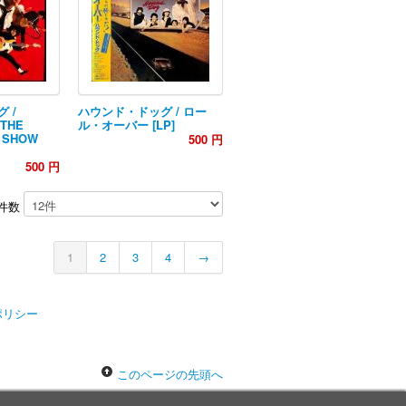
 /
ハウンド・ドッグ / ロー
 THE
ル・オーバー [LP]
L SHOW
500 円
500 円
件数
1
2
3
4
→
ポリシー
このページの先頭へ