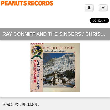
RAY CONNIFF AND THE SINGERS / CHRISTMAS WITH RAY CONNIFF [LP]
国内盤、帯に切れ目あり。