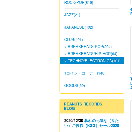
ROCK/POP(819)
JAZZ(21)
JAPANESE(402)
CLUB(401)
> BREAKBEATS POP(294)
> BREAKBEATS/HIP HOP(64)
> TECHNO/ELECTRONICA(101)
1コイン・コーナー(140)
GOODS(69)
PEANUTS RECORDS
BLOG
2020/12/30
暮れの元気な（りた
い）ご挨拶（KGG）セール2020