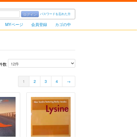
パスワードを忘れた方
ログイン
MYページ
会員登録
カゴの中
件数
1
2
3
4
→