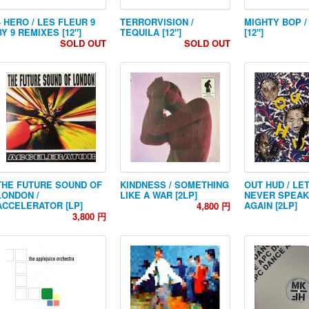
4 HERO / LES FLEUR 9
TERRORVISION /
MIGHTY BOP /
BY 9 REMIXES [12"]
TEQUILA [12"]
[12"]
SOLD OUT
SOLD OUT
THE FUTURE SOUND OF
KINDNESS / SOMETHING
OUT HUD / LE
LONDON /
LIKE A WAR [2LP]
NEVER SPEAK 
ACCELERATOR [LP]
AGAIN [2LP]
4,800 円
3,800 円