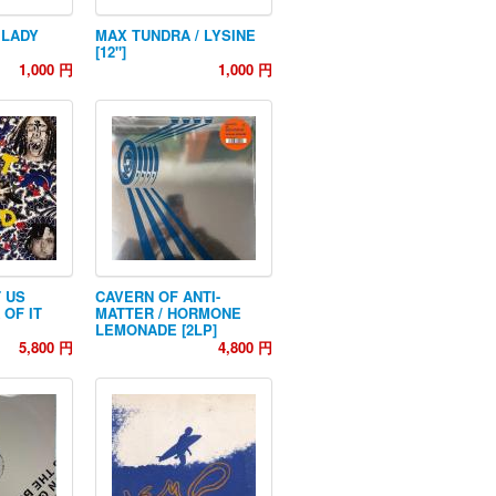
 LADY
MAX TUNDRA / LYSINE
[12"]
1,000 円
1,000 円
T US
CAVERN OF ANTI-
OF IT
MATTER / HORMONE
LEMONADE [2LP]
5,800 円
4,800 円