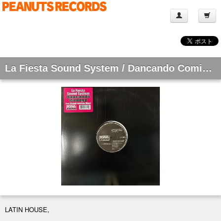
La Fiesta Sound System / Dancando Comigo [12"]
LATIN HOUSE,