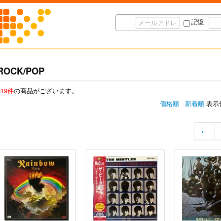
記憶
ROCK/POP
819件
の商品がございます。
価格順
新着順
表示
←