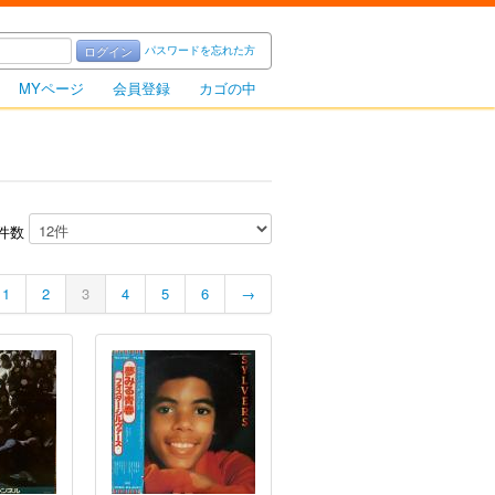
パスワードを忘れた方
ログイン
MYページ
会員登録
カゴの中
件数
1
2
3
4
5
6
→