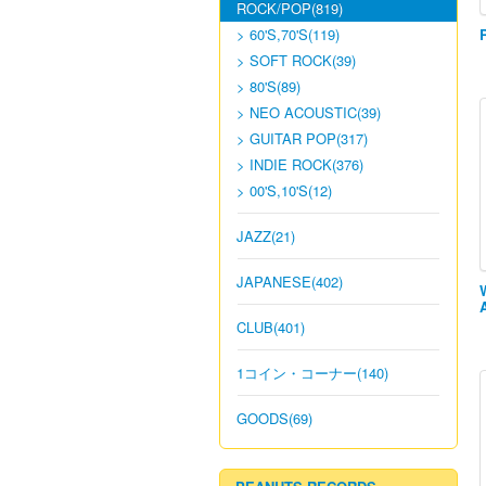
ROCK/POP(819)
> 60'S,70'S(119)
> SOFT ROCK(39)
> 80'S(89)
> NEO ACOUSTIC(39)
> GUITAR POP(317)
> INDIE ROCK(376)
> 00'S,10'S(12)
JAZZ(21)
JAPANESE(402)
CLUB(401)
1コイン・コーナー(140)
GOODS(69)