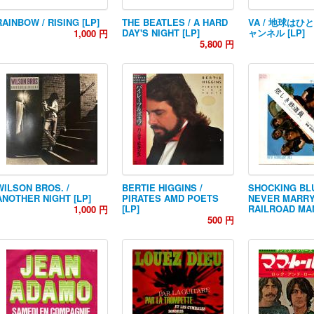
RAINBOW / RISING [LP]
THE BEATLES / A HARD
VA / 地球はひと
DAY'S NIGHT [LP]
ャンネル [LP]
1,000 円
5,800 円
WILSON BROS. /
BERTIE HIGGINS /
SHOCKING BLU
ANOTHER NIGHT [LP]
PIRATES AMD POETS
NEVER MARRY
[LP]
RAILROAD MAN
1,000 円
500 円