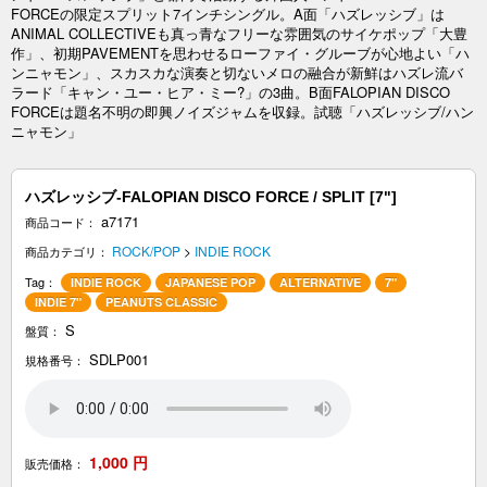
FORCEの限定スプリット7インチシングル。A面「ハズレッシブ」は
ANIMAL COLLECTIVEも真っ青なフリーな雰囲気のサイケポップ「大豊
作」、初期PAVEMENTを思わせるローファイ・グルーブが心地よい「ハ
ンニャモン」、スカスカな演奏と切ないメロの融合が新鮮はハズレ流バ
ラード「キャン・ユー・ヒア・ミー?」の3曲。B面FALOPIAN DISCO
FORCEは題名不明の即興ノイズジャムを収録。試聴「ハズレッシブ/ハン
ニャモン」
ハズレッシブ-FALOPIAN DISCO FORCE / SPLIT [7"]
a7171
商品コード：
ROCK/POP
>
INDIE ROCK
商品カテゴリ：
Tag：
INDIE ROCK
JAPANESE POP
ALTERNATIVE
7"
INDIE 7"
PEANUTS CLASSIC
S
盤質：
SDLP001
規格番号：
1,000
円
販売価格：