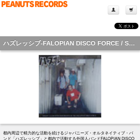
ハズレッシブ-FALOPIAN DISCO FORCE / SPLIT [7"]
都内周辺で精力的な活動を続けるジャパニーズ・オルタネイティブ・バ
ンド「ハズレッシブ」と都内で活動する外国人バンドFALOPIAN DISCO