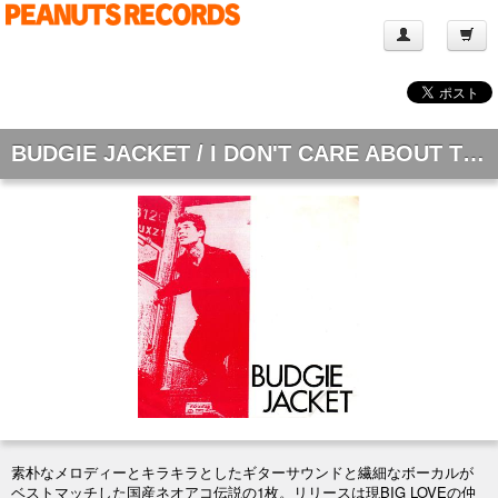
BUDGIE JACKET / I DON'T CARE ABOUT TIME I DON'T WANT TO SURMISE [7"]
素朴なメロディーとキラキラとしたギターサウンドと繊細なボーカルが
ベストマッチした国産ネオアコ伝説の1枚。リリースは現BIG LOVEの仲