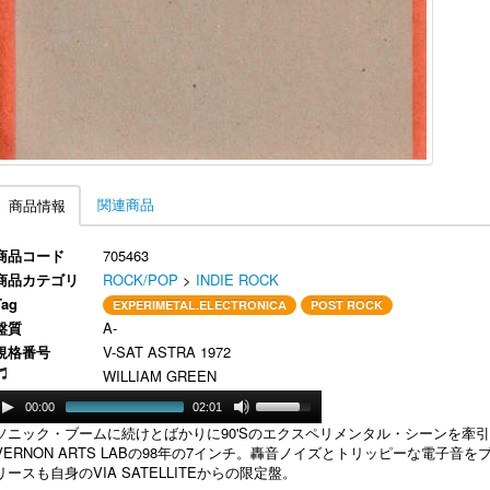
関連商品
商品情報
商品コード
705463
商品カテゴリ
ROCK/POP
>
INDIE ROCK
Tag
EXPERIMETAL.ELECTRONICA
POST ROCK
盤質
A-
規格番号
V-SAT ASTRA 1972
WILLIAM GREEN
00:00
02:01
ソニック・ブームに続けとばかりに90'Sのエクスペリメンタル・シーンを牽引
VERNON ARTS LABの98年の7インチ。轟音ノイズとトリッピーな電子
リースも自身のVIA SATELLITEからの限定盤。