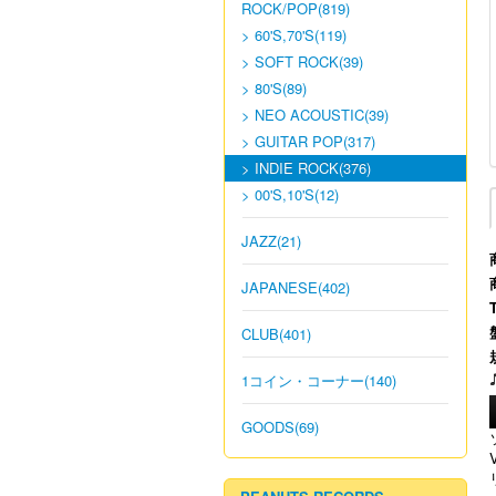
ROCK/POP(819)
> 60'S,70'S(119)
> SOFT ROCK(39)
> 80'S(89)
> NEO ACOUSTIC(39)
> GUITAR POP(317)
> INDIE ROCK(376)
> 00'S,10'S(12)
JAZZ(21)
JAPANESE(402)
CLUB(401)
1コイン・コーナー(140)
GOODS(69)